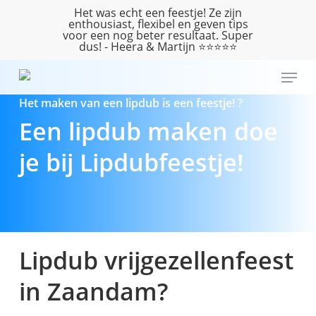
Skip
Het was echt een feestje! Ze zijn
enthousiast, flexibel en geven tips
to
voor een nog beter resultaat. Super
main
dus! - Heera & Martijn ⭐️⭐️⭐️⭐️⭐️
content
Menu
Het maken van een lipdub is een feestje! ?
Een lipdub maken doe
je bij Lipdubfeestje!
Lipdub vrijgezellenfeest
in Zaandam?