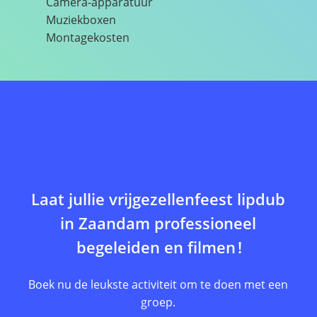
Camera-apparatuur
Muziekboxen
Montagekosten
Laat jullie vrijgezellenfeest lipdub
in Zaandam professioneel
begeleiden en filmen
!
Boek nu de leukste activiteit om te doen met een
groep.